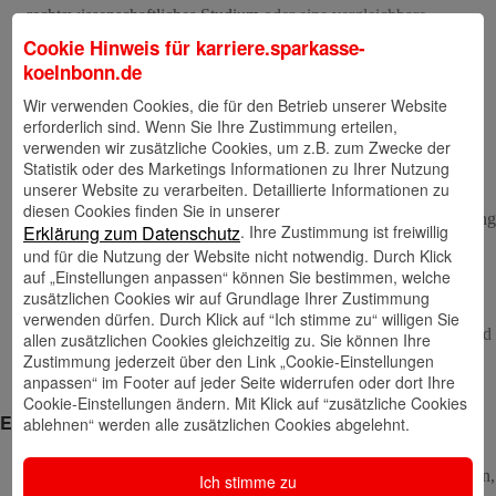
rechtswissenschaftliches Studium
oder eine vergleichbare
Qualifikation).
Cookie Hinweis für
karriere.sparkasse-
koelnbonn.de
Du bringst Erfahrung in der Beratung hinsichtlich der privaten
Wir verwenden Cookies, die für den Betrieb unserer Website
Vermögensnachfolge und idealerweise auch der
erforderlich sind. Wenn Sie Ihre Zustimmung erteilen,
Unternehmensnachfolge mit. Erfahrungen mit
verwenden wir zusätzliche Cookies, um z.B. zum Zwecke der
Testamentsvollstreckungen sind von Vorteil.
Statistik oder des Marketings Informationen zu Ihrer Nutzung
unserer Website zu verarbeiten. Detaillierte Informationen zu
Du verfügst über ausgeprägte soziale Fähigkeiten, Empathie und
diesen Cookies finden Sie in unserer
eine hohe Dienstleistungsorientierung. Du hast Freude am Umgang
. Ihre Zustimmung ist freiwillig
Erklärung zum Datenschutz
mit Menschen und tauschst dich gerne im Team aus. Kollegialität
und für die Nutzung der Website nicht notwendig. Durch Klick
ist dir wichtig.
auf „Einstellungen anpassen“ können Sie bestimmen, welche
zusätzlichen Cookies wir auf Grundlage Ihrer Zustimmung
Dich z
eichnet ein überdurchschnittliches analytisches
verwenden dürfen. Durch Klick auf “Ich stimme zu“ willigen Sie
Denkvermögen aus und Du bewegst dich gerne in juristischen und
allen zusätzlichen Cookies gleichzeitig zu. Sie können Ihre
Zustimmung jederzeit über den Link „Cookie-Einstellungen
steuerrechtlichen Sachverhalten.
anpassen“ im Footer auf jeder Seite widerrufen oder dort Ihre
Cookie-Einstellungen ändern. Mit Klick auf “zusätzliche Cookies
Ein Job – viele Extras
ablehnen“ werden alle zusätzlichen Cookies abgelehnt.
Dein Job. Dein Leben. Wir sorgen für Balance –
mit flexiblen
Arbeitszeiten, Zeiterfassung und Gleitzeit sowie mobilem Arbeiten,
Ich stimme zu