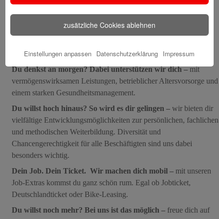
32 Urlaubstagen und der Option auf weitere zusätzliche
Urlaubstage.
zusätzliche Cookies ablehnen
Das kannst du dir leisten! Mit unserer attraktiven Vergütung
–
jährlich bekommst du bis zu 14 Gehälter nach dem Tarifvertrag
Einstellungen anpassen
Datenschutzerklärung
Impressum
für den öffentlichen Dienst (TVöD).
Du denkst an morgen? Dabei unterstützen wir dich –
mit
vermögenswirksamen Leistungen, betrieblicher Altersvorsorge und
einem starken Gesundheitsmanagement.
Du willst hoch hinaus? So wird es dir gelingen –
wir bieten dir
vielfältige Entwicklungsmöglichkeiten zur persönlichen, fachlichen
und methodischen Weiterbildung. Diversität und
Chancengerechtigkeit für alle Beschäftigten sind uns dabei
besonders wichtig.
Dein Job. Dein Ticket. Wir machen dich mobil –
mit unseren
Job-Extras kommst du ganz schön rum. Egal ob Jobticket,
Deutschlandticket oder Bike-Leasing.
Du willst noch mehr? Bei uns ist das möglich –
freue dich auf