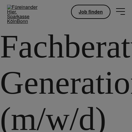
Job finden
Fachbera
Generati
(m/w/d)