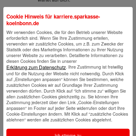
Cookie Hinweis für
karriere.sparkasse-
Weiterentwicklung
koelnbonn.de
in höhere Beratungssegmente oder zur
Wir verwenden Cookies, die für den Betrieb unserer Website
Führungskraft.
erforderlich sind. Wenn Sie Ihre Zustimmung erteilen,
verwenden wir zusätzliche Cookies, um z.B. zum Zwecke der
Statistik oder des Marketings Informationen zu Ihrer Nutzung
unserer Website zu verarbeiten. Detaillierte Informationen zu
Weiterbildungen
diesen Cookies finden Sie in unserer
. Ihre Zustimmung ist freiwillig
Erklärung zum Datenschutz
Interne Seminare sowie die Qualifizierung
und für die Nutzung der Website nicht notwendig. Durch Klick
zur Fach- und Betriebswirtin bzw. zum
auf „Einstellungen anpassen“ können Sie bestimmen, welche
Fach- und Betriebswirt.
zusätzlichen Cookies wir auf Grundlage Ihrer Zustimmung
verwenden dürfen. Durch Klick auf “Ich stimme zu“ willigen Sie
allen zusätzlichen Cookies gleichzeitig zu. Sie können Ihre
Aufgabenfelder außerhalb des Vertriebs
Zustimmung jederzeit über den Link „Cookie-Einstellungen
anpassen“ im Footer auf jeder Seite widerrufen oder dort Ihre
Etwa in zentralen Bereichen, der
Cookie-Einstellungen ändern. Mit Klick auf “zusätzliche Cookies
ablehnen“ werden alle zusätzlichen Cookies abgelehnt.
Kreditanalyse, Marktfolge oder mehr.
Ich stimme zu