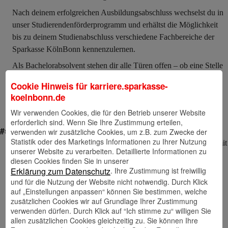
Nach deinem erfolgreichen Ausbildungsabschluss wechselst du in
unser Studierendenförderprogramm und erhältst die Möglichkeit
bis zu deinem Studienabschluss verschiedene Fachbereiche der
Sparkasse KölnBonn kennenzulernen.
Als Bachelorabsolvent stehen dir alle Türen offen – ob eine Stelle
im Controlling, der Unternehmensentwicklung oder im
Cookie Hinweis für
karriere.sparkasse-
qualifizierten Vertrieb, ein vertiefendes Traineeprogramm oder
koelnbonn.de
doch noch ein Masterstudium? Du hast die Wahl!
Wir verwenden Cookies, die für den Betrieb unserer Website
erforderlich sind. Wenn Sie Ihre Zustimmung erteilen,
#superjeil – das bieten wir dir
verwenden wir zusätzliche Cookies, um z.B. zum Zwecke der
Statistik oder des Marketings Informationen zu Ihrer Nutzung
#work-life-balance
– du profitierst von variablen Arbeitszeiten mit
unserer Website zu verarbeiten. Detaillierte Informationen zu
Arbeitszeiterfassung und 30 Urlaubstagen, um dein Leben auch
diesen Cookies finden Sie in unserer
außerhalb der Ausbildung und des Studiums zu genießen.
. Ihre Zustimmung ist freiwillig
Erklärung zum Datenschutz
und für die Nutzung der Website nicht notwendig. Durch Klick
#zusammenhalt
– wir leben eine offene und wertschätzende
auf „Einstellungen anpassen“ können Sie bestimmen, welche
Unternehmenskultur, in der selbstständiges Arbeiten und die
zusätzlichen Cookies wir auf Grundlage Ihrer Zustimmung
kompetente Unterstützung eines dynamischen Teams Hand in
verwenden dürfen. Durch Klick auf “Ich stimme zu“ willigen Sie
allen zusätzlichen Cookies gleichzeitig zu. Sie können Ihre
Hand gehen.