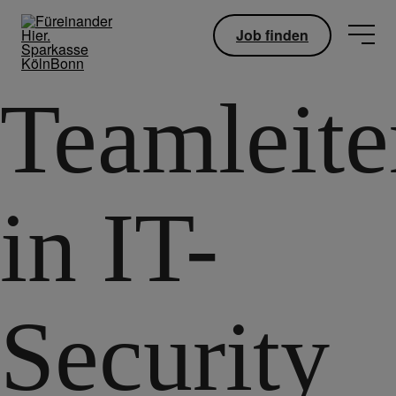
Job finden
Teamleite
in IT-
Security