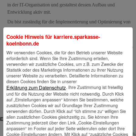
in der IT-Organisation und gestaltest dessen Aufbau und
Entwicklung aktiv mit.
Du bist zuständig für die Implementierung und Optimierung von
SIEM-Systemen, um Sicherheitsvorfälle frühzeitig zu erkennen
Cookie Hinweis für
karriere.sparkasse-
und zu reagieren.
koelnbonn.de
Damit Sicherheitsvorfälle effizient und effektiv behandelt werden,
Wir verwenden Cookies, die für den Betrieb unserer Website
entwickelst du die Prozesse des IKT-Vorfallmanagements weiter.
erforderlich sind. Wenn Sie Ihre Zustimmung erteilen,
Neben der Ausgestaltung und Planung bist du auch für die
verwenden wir zusätzliche Cookies, um z.B. zum Zwecke der
Statistik oder des Marketings Informationen zu Ihrer Nutzung
Durchführung und Überwachung unseres Notfallmanagements
unserer Website zu verarbeiten. Detaillierte Informationen zu
verantwortlich und gewährleistest so die Geschäftskontinuität.
diesen Cookies finden Sie in unserer
. Ihre Zustimmung ist freiwillig
Erklärung zum Datenschutz
Du bist Teil eines IT-Expertenkreises, welches Vorschläge zur
und für die Nutzung der Website nicht notwendig. Durch Klick
Weiterentwicklung der IT-Sicherheitsstrategie der Sparkasse
auf „Einstellungen anpassen“ können Sie bestimmen, welche
KölnBonn macht und umsetzt.
zusätzlichen Cookies wir auf Grundlage Ihrer Zustimmung
verwenden dürfen. Durch Klick auf “Ich stimme zu“ willigen Sie
allen zusätzlichen Cookies gleichzeitig zu. Sie können Ihre
Ein Job – viele Extras
Zustimmung jederzeit über den Link „Cookie-Einstellungen
Dein Job. Dein Leben. Wir sorgen für Balance –
mit flexiblen
anpassen“ im Footer auf jeder Seite widerrufen oder dort Ihre
Arbeitszeiten, Zeiterfassung und Gleitzeit sowie mobilem Arbeiten,
Cookie-Einstellungen ändern. Mit Klick auf “zusätzliche Cookies