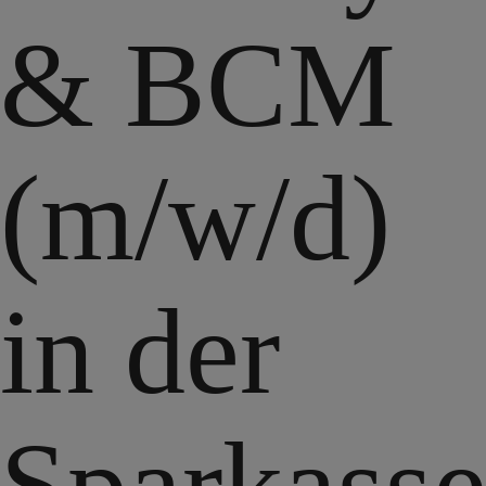
& BCM
(m/w/d)
in der
Sparkass